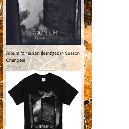
Album fɔːr siːzən ʧeɪnʤəz (4 Season
Changes)
Preis
10,00 €