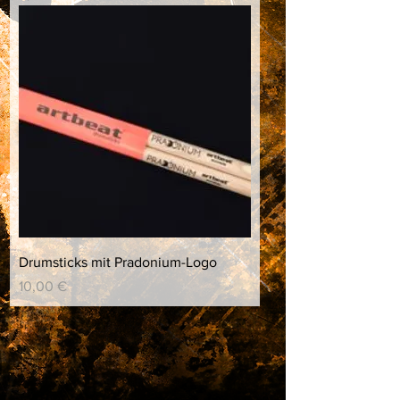
Drumsticks mit Pradonium-Logo
Preis
10,00 €